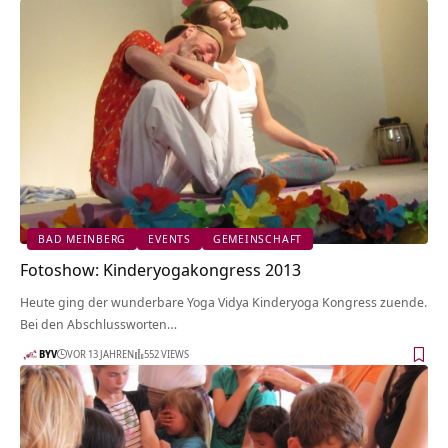
BAD MEINBERG
EVENTS
GEMEINSCHAFT
Fotoshow: Kinderyogakongress 2013
Heute ging der wunderbare Yoga Vidya Kinderyoga Kongress zuende.
Bei den Abschlussworten…
BYV
VOR 13 JAHREN
552 VIEWS