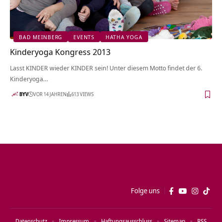
BAD MEINBERG
EVENTS
HATHA YOGA
Kinderyoga Kongress 2013
Lasst KINDER wieder KINDER sein! Unter diesem Motto findet der 6.
Kinderyoga…
BYV
VOR 14 JAHREN
613 VIEWS
Folge uns
Datenschutz
Impressum
Haftungsausschluss
Sitemap
RSS