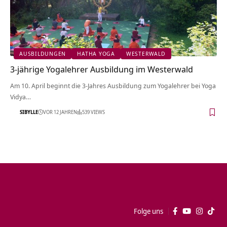
AUSBILDUNGEN
HATHA YOGA
WESTERWALD
3-jährige Yogalehrer Ausbildung im Westerwald
Am 10. April beginnt die 3-Jahres Ausbildung zum Yogalehrer bei Yoga
Vidya…
SIBYLLE
VOR 12 JAHREN
539 VIEWS
Folge uns