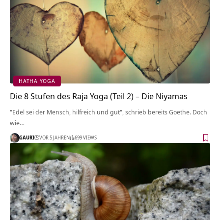
HATHA YOGA
Die 8 Stufen des Raja Yoga (Teil 2) – Die Niyamas
"Edel sei der Mensch, hilfreich und gut", schrieb bereits Goethe. Doch
wie…
GAURI
VOR 5 JAHREN
699 VIEWS