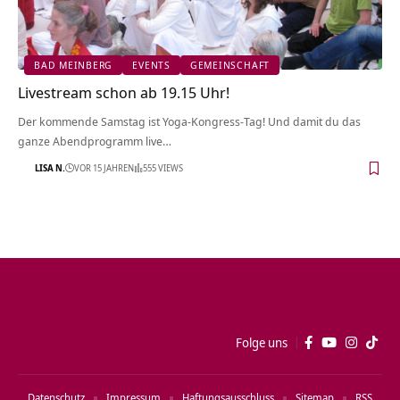
BAD MEINBERG
EVENTS
GEMEINSCHAFT
Livestream schon ab 19.15 Uhr!
Der kommende Samstag ist Yoga-Kongress-Tag! Und damit du das
ganze Abendprogramm live…
LISA N.
VOR 15 JAHREN
555 VIEWS
Folge uns
Datenschutz
Impressum
Haftungsausschluss
Sitemap
RSS