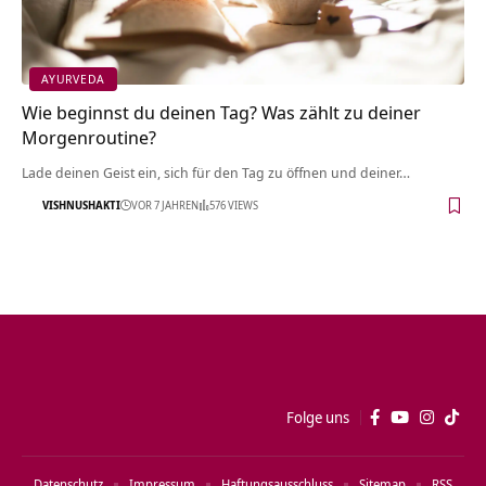
AYURVEDA
Wie beginnst du deinen Tag? Was zählt zu deiner
Morgenroutine?
Lade deinen Geist ein, sich für den Tag zu öffnen und deiner…
VISHNUSHAKTI
VOR 7 JAHREN
576 VIEWS
Folge uns
Datenschutz
Impressum
Haftungsausschluss
Sitemap
RSS