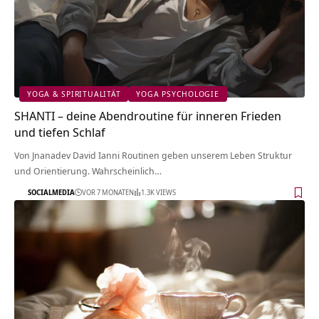
YOGA & SPIRITUALITÄT
YOGA PSYCHOLOGIE
SHANTI – deine Abendroutine für inneren Frieden
und tiefen Schlaf
Von Jnanadev David Ianni Routinen geben unserem Leben Struktur
und Orientierung. Wahrscheinlich…
SOCIALMEDIA
VOR 7 MONATEN
1.3K VIEWS