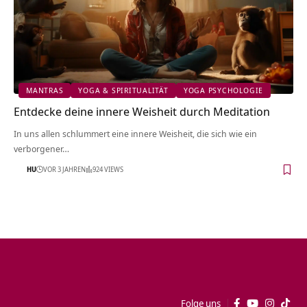
MANTRAS
YOGA & SPIRITUALITÄT
YOGA PSYCHOLOGIE
Entdecke deine innere Weisheit durch Meditation
In uns allen schlummert eine innere Weisheit, die sich wie ein
verborgener…
HU
VOR 3 JAHREN
924 VIEWS
Folge uns