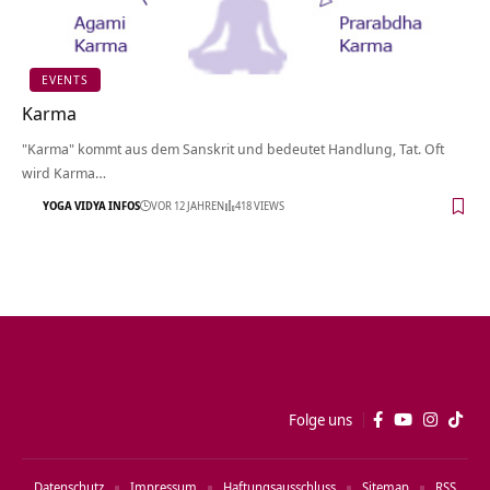
EVENTS
Karma
"Karma" kommt aus dem Sanskrit und bedeutet Handlung, Tat. Oft
wird Karma…
YOGA VIDYA INFOS
VOR 12 JAHREN
418 VIEWS
Folge uns
Datenschutz
Impressum
Haftungsausschluss
Sitemap
RSS