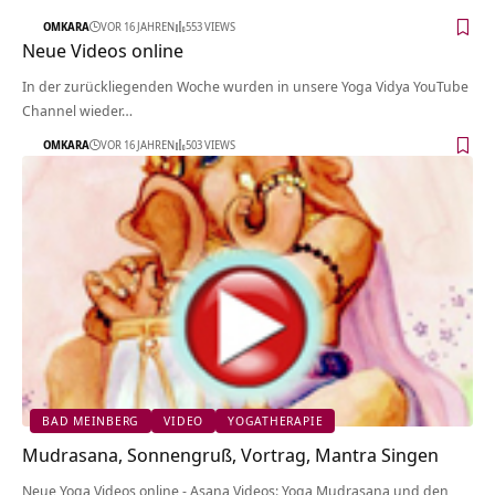
OMKARA
VOR 16 JAHREN
553 VIEWS
Neue Videos online
In der zurückliegenden Woche wurden in unsere Yoga Vidya YouTube
Channel wieder…
OMKARA
VOR 16 JAHREN
503 VIEWS
BAD MEINBERG
VIDEO
YOGATHERAPIE
Mudrasana, Sonnengruß, Vortrag, Mantra Singen
Neue Yoga Videos online - Asana Videos: Yoga Mudrasana und den