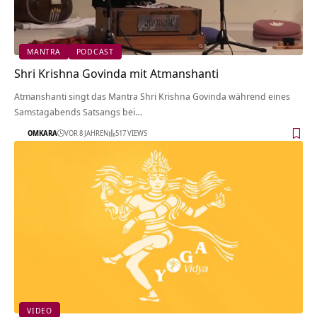
MANTRA
PODCAST
Shri Krishna Govinda mit Atmanshanti
Atmanshanti singt das Mantra Shri Krishna Govinda während eines
Samstagabends Satsangs bei…
OMKARA
VOR 8 JAHREN
517 VIEWS
VIDEO