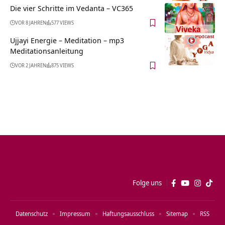
Die vier Schritte im Vedanta – VC365
VOR 8 JAHREN
577 VIEWS
Ujjayi Energie – Meditation – mp3
Meditationsanleitung
VOR 2 JAHREN
875 VIEWS
Folge uns
Datenschutz
Impressum
Haftungsausschluss
Sitemap
RSS