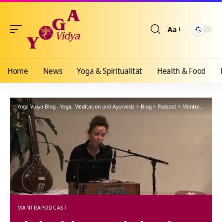
Aa
Größenänderun
Home
News
Yoga & Spiritualität
Health & Food
Yoga Vidya Blog - Yoga, Meditation und Ayurveda
>
Blog
>
Podcast
>
Mantra
>
Shri K
MANTRA
PODCAST