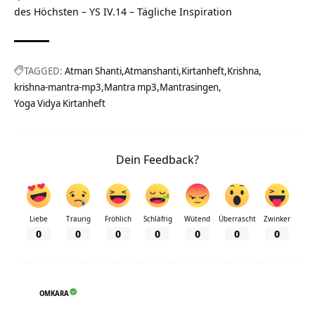
des Höchsten – YS IV.14 – Tägliche Inspiration
TAGGED:
Atman Shanti
Atmanshanti
Kirtanheft
Krishna
krishna-mantra-mp3
Mantra mp3
Mantrasingen
Yoga Vidya Kirtanheft
Dein Feedback?
Liebe
Traurig
Fröhlich
Schläfrig
Wütend
Überrascht
Zwinker
0
0
0
0
0
0
0
OMKARA