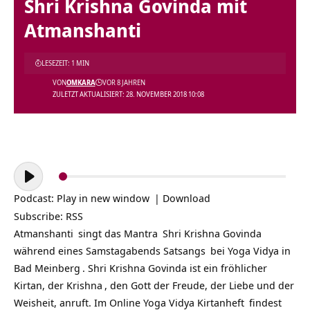
Shri Krishna Govinda mit
Atmanshanti
LESEZEIT: 1 MIN
VON
OMKARA
VOR 8 JAHREN
ZULETZT AKTUALISIERT: 28. NOVEMBER 2018 10:08
Audio-
Player
Podcast:
Play in new window
|
Download
Subscribe:
RSS
Atmanshanti
singt das
Mantra
Shri Krishna Govinda
während eines Samstagabends
Satsangs
bei
Yoga Vidya in
Bad Meinberg
. Shri Krishna Govinda ist ein fröhlicher
Kirtan, der
Krishna
, den Gott der Freude, der Liebe und der
Weisheit, anruft.
Im Online
Yoga Vidya Kirtanheft
findest