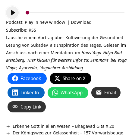
Audio-
Player
Podcast:
Play in new window
|
Download
Subscribe:
RSS
Lausche einem Vortrag über Kultivierung der Gesundheit
Lesung von
Sukadev
als Inspiration des Tages. Gelesen im
Anschluss nach einer
Meditation
im
Haus Yoga Vidya Bad
Meinberg.
Hier klicken für weitere Infos zu:
Seminare
bei
Yoga
Vidya,
Ayurveda
,
Yogalehrer Ausbildung
Facebook
Share on X
LinkedIn
WhatsApp
Email
Copy Link
Erkenne Gott in allen Wesen – Bhagavad Gita X 20
Der Königsweg zur Gelassenheit – 157 Vorwärtsbeuge