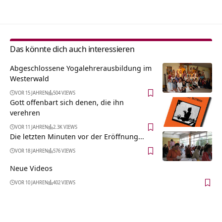
Das könnte dich auch interessieren
Abgeschlossene Yogalehrerausbildung im
Westerwald
VOR 15 JAHREN
504 VIEWS
Gott offenbart sich denen, die ihn
verehren
VOR 11 JAHREN
2.3K VIEWS
Die letzten Minuten vor der Eröffnung…
VOR 18 JAHREN
576 VIEWS
Neue Videos
VOR 10 JAHREN
402 VIEWS