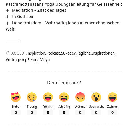
Paschimottanasana Yoga Übungsanleitung für Gelassenheit
Meditation – Zitat des Tages
In Gott sein
Liebe trotzdem – Wahrhaftig leben in einer chaotischen
Welt
TAGGED:
Inspiration
Podcast
Sukadev
Tägliche Inspirationen
Vorträge mp3
Yoga Vidya
Dein Feedback?
Liebe
Traurig
Fröhlich
Schläfrig
Wütend
Überrascht
Zwinker
0
0
0
0
0
0
0