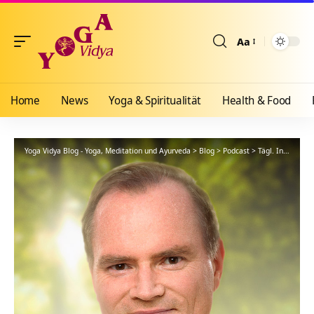
Aa
Größenänderun
Home
News
Yoga & Spiritualität
Health & Food
Yoga Vidya Blog - Yoga, Meditation und Ayurveda
>
Blog
>
Podcast
>
Tägl. Inspiration