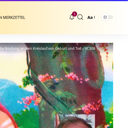
5
Aa
N MERKZETTEL
Größenänderung
die Bindung an den Kreislauf von Geburt und Tod – VC306