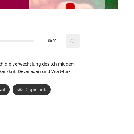
00:00
Pfeiltasten
Hoch/Runter
benutzen,
rch die Verwechslung des Ich mit dem
um
anskrit, Devanagari und Wort-für-
die
Lautstärke
ail
Copy Link
zu
regeln.