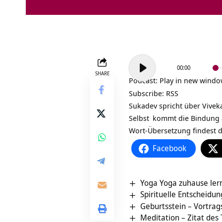
Audio-
00:00
Player
SHARE
Podcast:
Play in new wind
Subscribe:
RSS
Sukadev spricht über
Vivek
Selbst
kommt die Bindung an
Wort-Übersetzung findest du
Facebook
Yoga Yoga zuhause lern
Spirituelle Entscheidu
Geburtsstein‏‎ – V
Meditation – Zitat des