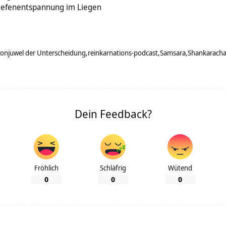
Tiefenentspannung im Liegen
ronjuwel der Unterscheidung
reinkarnations-podcast
Samsara
Shankaracha
Dein Feedback?
Fröhlich
Schläfrig
Wütend
0
0
0