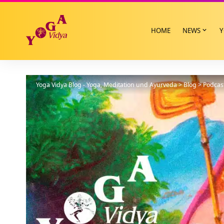
HOME
NEWS
Y
Yoga Vidya Blog - Yoga, Meditation und Ayurveda
>
Blog
>
Podcas