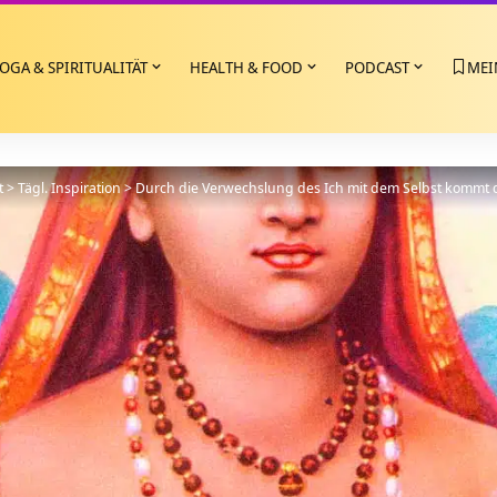
OGA & SPIRITUALITÄT
HEALTH & FOOD
PODCAST
MEI
t
>
Tägl. Inspiration
>
Durch die Verwechslung des Ich mit dem Selbst kommt 