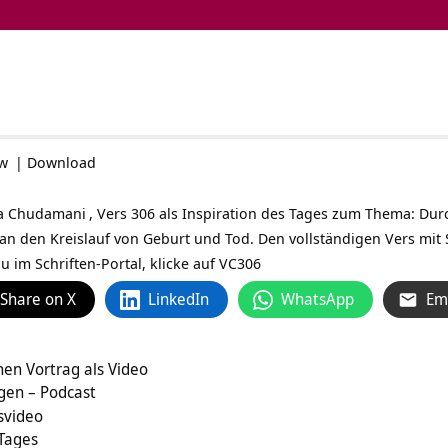
ow
|
Download
a Chudamani
, Vers 306 als Inspiration des Tages zum Thema: Du
 den Kreislauf von Geburt und Tod. Den vollständigen Vers mit S
 im Schriften-Portal, klicke auf
VC306
Share on X
LinkedIn
WhatsApp
Em
en Vortrag als Video
ngen – Podcast
ortragsvideo
 Tages