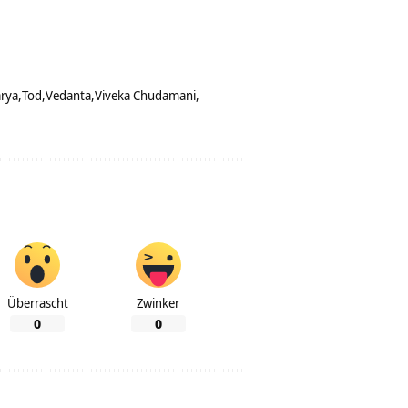
rya
Tod
Vedanta
Viveka Chudamani
Überrascht
Zwinker
0
0