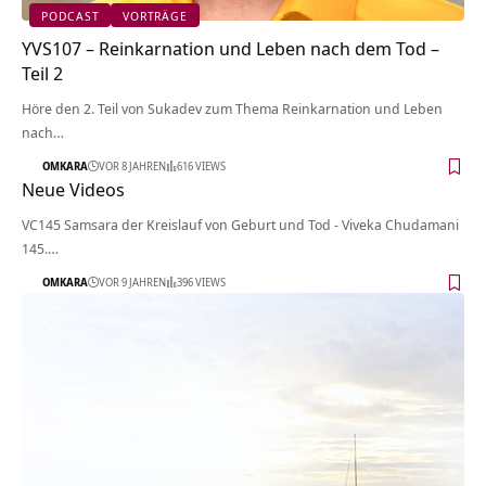
PODCAST
VORTRÄGE
YVS107 – Reinkarnation und Leben nach dem Tod –
Teil 2
Höre den 2. Teil von Sukadev zum Thema Reinkarnation und Leben
nach…
OMKARA
VOR 8 JAHREN
616 VIEWS
Neue Videos
VC145 Samsara der Kreislauf von Geburt und Tod - Viveka Chudamani
145.…
OMKARA
VOR 9 JAHREN
396 VIEWS