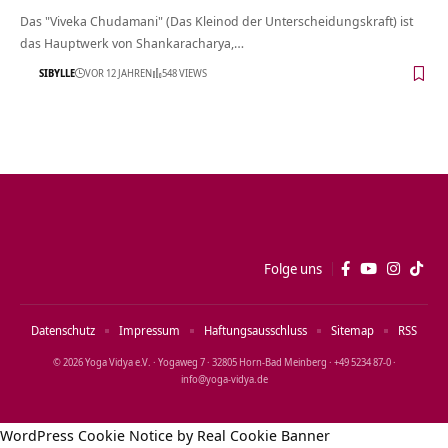
Das "Viveka Chudamani" (Das Kleinod der Unterscheidungskraft) ist
das Hauptwerk von Shankaracharya,…
SIBYLLE
VOR 12 JAHREN
548 VIEWS
Folge uns
Datenschutz
Impressum
Haftungsausschluss
Sitemap
RSS
© 2026 Yoga Vidya e.V. · Yogaweg 7 · 32805 Horn‑Bad Meinberg · +49 5234 87‑0 ·
info@yoga‑vidya.de
WordPress Cookie Notice by Real Cookie Banner