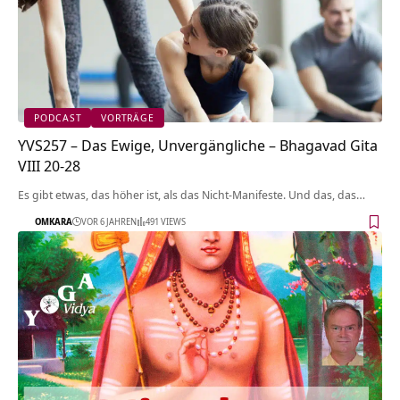
PODCAST
VORTRÄGE
YVS257 – Das Ewige, Unvergängliche – Bhagavad Gita
VIII 20-28
Es gibt etwas, das höher ist, als das Nicht-Manifeste. Und das, das…
OMKARA
VOR 6 JAHREN
491 VIEWS