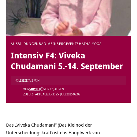
AUSBILDUNGEN
BAD MEINBERG
EVENTS
HATHA YOGA
Intensiv F4: Viveka
Chudamani 5.-14. September
LESEZEIT: 3 MIN
VON
SIBYLLE
VOR 12 JAHREN
ZULETZT AKTUALISIERT: 25. JULI 2025 09:09
Das „Viveka Chudamani“ (Das Kleinod der
Unterscheidungskraft) ist das Hauptwerk von