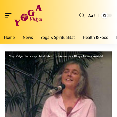
Aa
Größenänderun
Home
News
Yoga & Spiritualität
Health & Food
Yoga Vidya Blog - Yoga, Meditation und Ayurveda
>
Blog
>
News
>
Ausbildungen
>
In