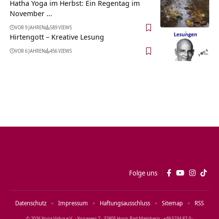
Hatha Yoga im Herbst: Ein Regentag im
November …
VOR 9 JAHREN
589 VIEWS
Hirtengott – Kreative Lesung
VOR 6 JAHREN
456 VIEWS
Folge uns
Datenschutz
Impressum
Haftungsausschluss
Sitemap
RSS
© 2026 Yoga Vidya e.V. · Yogaweg 7 · 32805 Horn‑Bad Meinberg · +49 5234 87‑0 ·