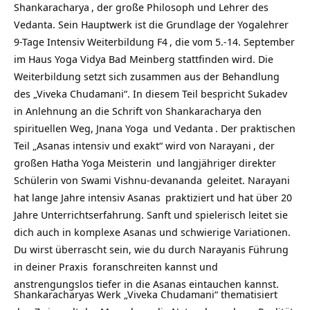
Shankaracharya
, der große Philosoph und Lehrer des
Vedanta. Sein Hauptwerk ist die Grundlage der
Yogalehrer
9-Tage Intensiv Weiterbildung F4
, die vom 5.-14. September
im Haus Yoga Vidya Bad Meinberg stattfinden wird. Die
Weiterbildung setzt sich zusammen aus der Behandlung
des „Viveka Chudamani“. In diesem Teil bespricht
Sukadev
in Anlehnung an die Schrift von Shankaracharya den
spirituellen Weg,
Jnana Yoga
und
Vedanta
. Der praktischen
Teil „Asanas intensiv und exakt“ wird von
Narayani
, der
großen Hatha Yoga
Meisterin
und langjähriger direkter
Schülerin von
Swami Vishnu-devananda
geleitet. Narayani
hat lange Jahre intensiv
Asanas
praktiziert und hat über 20
Jahre Unterrichtserfahrung. Sanft und spielerisch leitet sie
dich auch in komplexe Asanas und schwierige Variationen.
Du wirst überrascht sein, wie du durch Narayanis Führung
in deiner
Praxis
foranschreiten kannst und
anstrengungslos tiefer in die Asanas eintauchen kannst.
Shankaracharyas Werk „Viveka Chudamani“ thematisiert