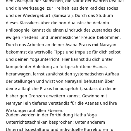
den Zwiespalt der Menschen, die Natur der wahren
Realität
und die Werkzeuge, zur
Freiheit
aus dem Rad des
Todes
und der
Wiedergeburt
(
Samsara
). Durch das Studium
dieses Klassikers über die non-dualistische
Vedanta-
Philosophie
kannst du einen Eindruck des Zustandes des
ewigen
Friedens
und unermesslicher
Freude
bekommen.
Durch das Arbeiten an deiner Asana Praxis mit Narayani
bekommst du wertvolle Tipps und Impulse für dich selbst
und deinen Yogaunterricht. Hier kannst du dich unter
kompetenter Anleitung an fortgeschrittene Asanas
heranwagen, lernst zunächst den systematischen Aufbau
der Stellungen und wirst von Narayani behutsam über
deine alltägliche Praxis hinausgeführt, sodass du deine
bisherigen Grenzen erweitern kannst. Gewinne mit
Narayani ein tieferes Verständis für die Asanas und ihre
Wirkungen auf allen Ebenen.
Zudem werden in der Fortbildung Hatha Yoga
Unterrichtstechniken besprochen: Unter anderem
Unterrichtsgestaltung und individuelle Korrekturen für