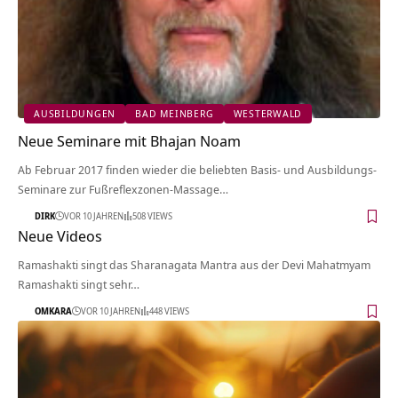
AUSBILDUNGEN
BAD MEINBERG
WESTERWALD
Neue Seminare mit Bhajan Noam
Ab Februar 2017 finden wieder die beliebten Basis- und Ausbildungs-
Seminare zur Fußreflexzonen-Massage…
DIRK
VOR 10 JAHREN
508 VIEWS
Neue Videos
Ramashakti singt das Sharanagata Mantra aus der Devi Mahatmyam
Ramashakti singt sehr…
OMKARA
VOR 10 JAHREN
448 VIEWS