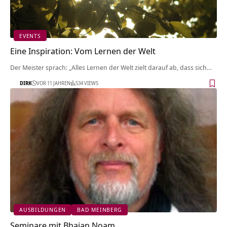
EVENTS
Eine Inspiration: Vom Lernen der Welt
Der Meister sprach: „Alles Lernen der Welt zielt darauf ab, dass sich…
DIRK
VOR 11 JAHREN
534 VIEWS
AUSBILDUNGEN
BAD MEINBERG
Seminare mit Bhajan Noam