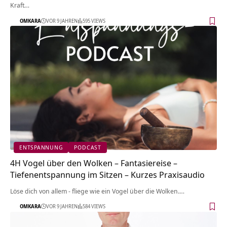
Kraft…
OMKARA
VOR 9 JAHREN
595 VIEWS
ENTSPANNUNG
PODCAST
4H Vogel über den Wolken – Fantasiereise –
Tiefenentspannung im Sitzen – Kurzes Praxisaudio
Löse dich von allem - fliege wie ein Vogel über die Wolken.…
OMKARA
VOR 9 JAHREN
584 VIEWS