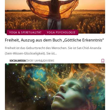
YOGA & SPIRITUALITÄT
YOGA PSYCHOLOGIE
Freiheit, Auszug aus dem Buch „Göttliche Erkenntnis“
Freiheit ist das Geburtsrecht des Menschen. Sie ist Sat-Chid-Ananda
(Sein-Wissen-Glückseligkeit). Sie ist…
SOCIALMEDIA
VOR 1 JAHR
824 VIEWS