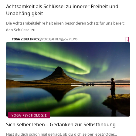
Achtsamkeit als Schlüssel zu innerer Freiheit und
Unabhängigkeit
Die Achtsamkeitslehre hält einen besonderen Schatz für uns bereit:
den Schlüssel zu…
YOGA VIDYA INFOS
VOR 3 JAHREN
752 VIEWS
YOGA PSYCHOLOGIE
Sich selber leben – Gedanken zur Selbstfindung
Hast du dich schon mal gefragt, ob du dich selber lebst? Oder…