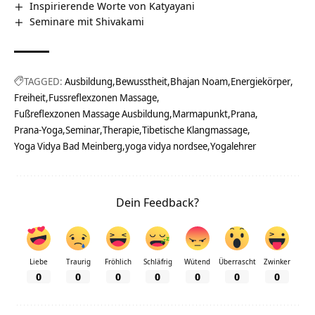
Inspirierende Worte von Katyayani
Seminare mit Shivakami
TAGGED:
Ausbildung
Bewusstheit
Bhajan Noam
Energiekörper
Freiheit
Fussreflexzonen Massage
Fußreflexzonen Massage Ausbildung
Marmapunkt
Prana
Prana-Yoga
Seminar
Therapie
Tibetische Klangmassage
Yoga Vidya Bad Meinberg
yoga vidya nordsee
Yogalehrer
Dein Feedback?
Liebe
Traurig
Fröhlich
Schläfrig
Wütend
Überrascht
Zwinker
0
0
0
0
0
0
0