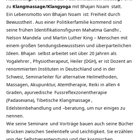
zu
Klangmassage/Klangyoga
mit
Bhajan Noam
statt.
Ein Lebensmotto von
Bhajan Noam
ist: Freiheit durch
Bewusstheit
. Aus einer Politikerfamilie kommend sind
seine frühen Identifikationsfiguren
Mahatma Gandhi
,
Nelson Mandela
und Martin Luther King – Menschen mit
einem großen Sendungsbewusstsein und überparteilichen
Ideen.
Bhajan
selbst arbeitet seit über 20 Jahren als
Yogalehrer
, Physiotherapeut, Heiler (DGH), er ist Dozent an
renommierten Instituten in Deutschland und in der
Schweiz, Seminarleiter für alternative Heilmethoden,
Massagen, Akupunktur, Atemtherapie, Reiki in allen 4
Graden,
ayurvedische
Fussreflexzonentherapie
(Padasevana),
Tibetische Klangmassage
,
Edelsteinbehandlung und –beratung, um nur einiges zu
nennen.
Wie seine
Seminare
und Vorträge bauen auch seine Bücher
Brücken zwischen Seelentiefe und Leichtigkeit. Sie erzählen
von der Selbstverantwortung und der kosmischen