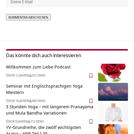
Alternative:
Das könnte dich auch interessieren
Willkommen zum Liebe Podcast
VOR 12 JAHREN
531 VIEWS
Seminar mit Englischsprachigen Yoga
Meistern
VOR 18 JAHREN
490 VIEWS
3 Stunden Yoga – mit längerem Pranayama
und Mula Bandha Variationen
VOR 9 JAHREN
712 VIEWS
YV-Grundreihe, die zwölf wichtigsten
Asana – HYP Teil I.35