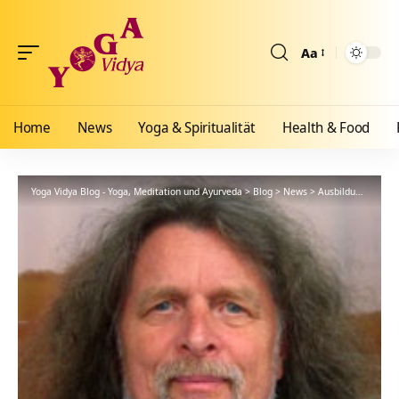
Aa
Größenänderun
Home
News
Yoga & Spiritualität
Health & Food
Yoga Vidya Blog - Yoga, Meditation und Ayurveda
>
Blog
>
News
>
Ausbildungen
>
Ne