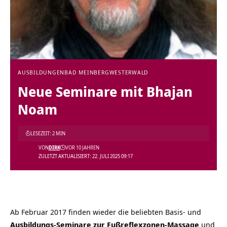
AUSBILDUNGEN
BAD MEINBERG
WESTERWALD
Neue Seminare mit Bhajan
Noam
LESEZEIT: 2 MIN
VON
DIRK
VOR 10 JAHREN
ZULETZT AKTUALISIERT: 22. JULI 2025 09:17
Ab Februar 2017 finden wieder die beliebten Basis- und
Ausbildungs-Seminare zur Fußreflexzonen-Massage
und