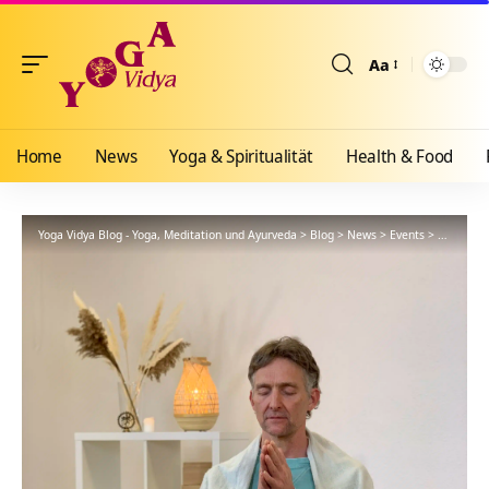
Aa
Größenänderun
Home
News
Yoga & Spiritualität
Health & Food
Yoga Vidya Blog - Yoga, Meditation und Ayurveda
>
Blog
>
News
>
Events
>
Inspirati