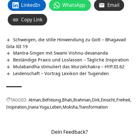
LinkedIn
WhatsApp
Email
Copy Link
Schweigen, die stille Hinwendung zu Gott – Bhagavad
Gita XII 19
Mantra-Singen mit Swami Vishnu-devananda
Beständige Praxis und Loslassen – Tägliche Inspiration
Mulabandha stimuliert das Wurzelchakra – HYP.III.62
Leidenschaft – Vortrag Lexikon der Tugenden
TAGGED:
Atman
Befreiung
Bhati
Brahman
Dirk
Einsicht
Freiheit
Inspiration
Jnana Yoga
Leben
Moksha
Transformation
Dein Feedback?