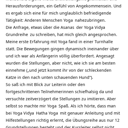
Herausforderungen, ein Gefühl von Angekommensein. Und
es ergab sich eine für mich unglaublich befriedigende
Tätigkeit: Anderen Menschen
Yoga
nahezubringen.
Die Anfrage, etwas über die
Asanas
der
Yoga Vidya
Grundreihe
zu schreiben, hat mich gleich angesprochen.
Meine erste Erfahrung mit Yoga fand in einer Turnhalle
statt. Die Bewegungen gingen dynamisch ineinander über
und ich war als Anfängerin völlig überfordert. Angesagt
wurden die Stellungen, aber nicht, wie ich sie am besten
einnehme („und jetzt kommt ihr von der schleckenden
Katze in den nach unten schauenden Hund“).
So saß ich mit Blick zur Leiterin oder den
fortgeschrittenen Teilnehmerinnen schiefhalsig da und
versuchte zeitverzögert die Stellungen zu imitieren. Aber
selbst so machte mir
Yoga
Spaß. Als ich hörte, dass man
bei
Yoga Vidya
Hatha Yoga
mit genauer Anleitung und mit
Hilfestellungen richtig erlernt, die Übungsreihe aus nur 12
Grundstellungen besteht und der Kursleiter selbst nicht