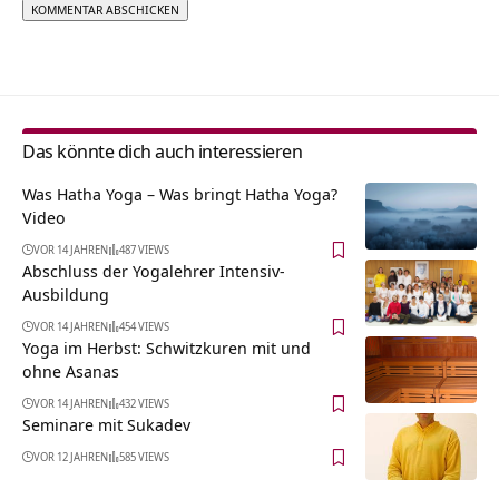
Alternative:
Das könnte dich auch interessieren
Was Hatha Yoga – Was bringt Hatha Yoga?
Video
VOR 14 JAHREN
487 VIEWS
Abschluss der Yogalehrer Intensiv-
Ausbildung
VOR 14 JAHREN
454 VIEWS
Yoga im Herbst: Schwitzkuren mit und
ohne Asanas
VOR 14 JAHREN
432 VIEWS
Seminare mit Sukadev
VOR 12 JAHREN
585 VIEWS