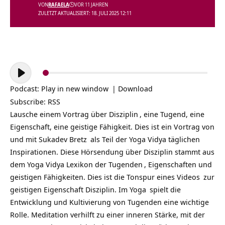
VON
RAFAELA
VOR 11 JAHREN
ZULETZT AKTUALISIERT: 18. JULI 2025 12:11
Audio-
Player
Podcast:
Play in new window
|
Download
Subscribe:
RSS
Lausche einem Vortrag über
Disziplin
, eine Tugend, eine
Eigenschaft, eine geistige Fähigkeit. Dies ist ein Vortrag von
und mit
Sukadev Bretz
als Teil der
Yoga Vidya täglichen
Inspirationen
. Diese Hörsendung über Disziplin stammt aus
dem Yoga Vidya Lexikon der
Tugenden
, Eigenschaften und
geistigen Fähigkeiten. Dies ist die Tonspur eines
Videos
zur
geistigen Eigenschaft Disziplin. Im
Yoga
spielt die
Entwicklung und Kultivierung von Tugenden eine wichtige
Rolle. Meditation verhilft zu einer inneren Stärke, mit der