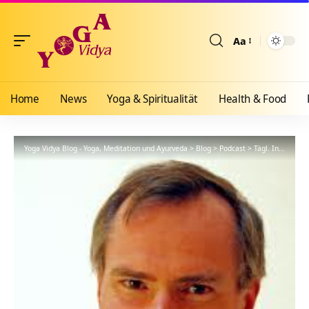
Aa
Größenänderun
Home
News
Yoga & Spiritualität
Health & Food
Yoga Vidya Blog - Yoga, Meditation und Ayurveda
>
Blog
>
Podcast
>
Tägl. Inspiration