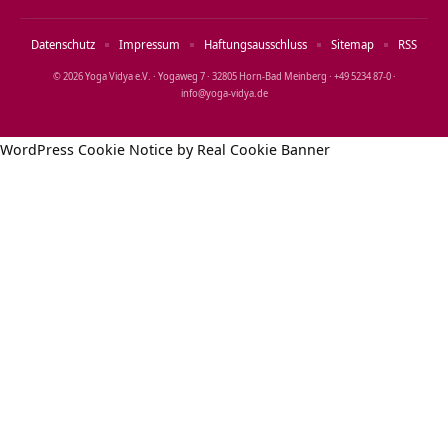
Datenschutz
Impressum
Haftungsausschluss
Sitemap
RSS
© 2026 Yoga Vidya e.V. · Yogaweg 7 · 32805 Horn‑Bad Meinberg · +49 5234 87‑0 ·
info@yoga‑vidya.de
WordPress Cookie Notice by Real Cookie Banner