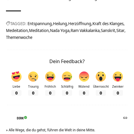
TAGGED:
Entspannung
Heilung
Herzöffnung
Kraft des Klanges
Medeitation
Meditation
Nada Yoga
Ram Vakkalanka
Sanskrit
Sitar
Themenwoche
Dein Feedback?
Liebe
Traurig
Fröhlich
Schläfrig
Wütend
Überrascht
Zwinker
0
0
0
0
0
0
0
DIRK
» Alle Wege, die du gehst, führen die Welt in deine Mitte.