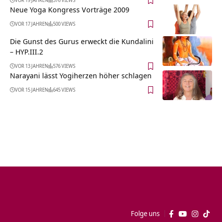
VOR 19 JAHREN
376 VIEWS
Neue Yoga Kongress Vorträge 2009
VOR 17 JAHREN
500 VIEWS
Die Gunst des Gurus erweckt die Kundalini
– HYP.III.2
VOR 13 JAHREN
576 VIEWS
Narayani lässt Yogiherzen höher schlagen
VOR 15 JAHREN
645 VIEWS
Folge uns