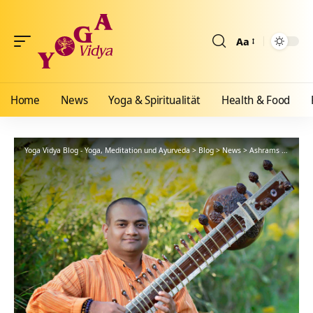
Aa
Größenänderun
Home
News
Yoga & Spiritualität
Health & Food
Yoga Vidya Blog - Yoga, Meditation und Ayurveda
>
Blog
>
News
>
Ashrams
>
Bad Me