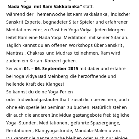
Nada Yoga
mit Ram Vakkalanka“
statt.
Während der Themenwoche ist
Ram Vakkalanka
, indischer
Sanskrit Experte, begnadeter Sitar Spieler und erfahrener
Meditationsleiter, zu Gast bei
Yoga Vidya
. Jeden Morgen
leitet Ram eine
Nada Yoga
Meditation
mit seiner Sitar an.
Täglich kannst du an offenen Workshops über
Sanskrit
,
Mantras
,
Chakras
und
Mudras
teilnehmen. Ram wird
zudem ein
Kirtan
-Konzert geben.
Sei vom
01. – 06. September 2015
mit dabei und erfahre
bei
Yoga Vidya Bad Meinberg
die herzöffnende und
heilende Kraft des Klanges!
So kannst du deine
Yoga-Ferien
oder
Individualgastaufenthalt
zusätzlich bereichern, auch
ohne ein spezielles
Seminar
zu buchen. Natürlich stehen
dir auch die anderen Individualgastangebote frei: tägliche
Yoga
-Stunden,
Meditationen
, geführte Spaziergänge,
Rezitationen, Klangyogastunde, Mandala-Malen u.v.m.
Du kannst die ganze Woche bleiben oder auch nur einige