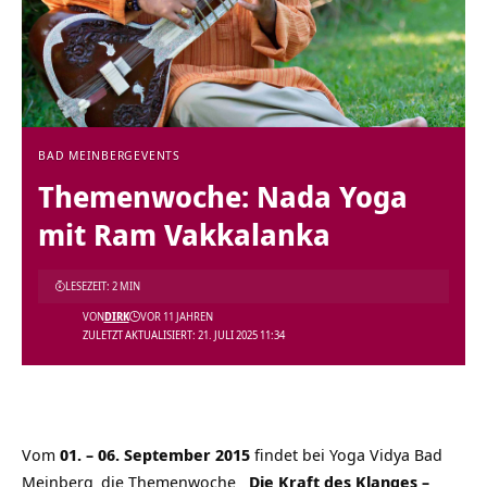
BAD MEINBERG
EVENTS
Themenwoche: Nada Yoga
mit Ram Vakkalanka
LESEZEIT: 2 MIN
VON
DIRK
VOR 11 JAHREN
ZULETZT AKTUALISIERT: 21. JULI 2025 11:34
Vom
01. – 06. September 2015
findet bei
Yoga Vidya Bad
Meinberg
die Themenwoche
„Die Kraft des Klanges –