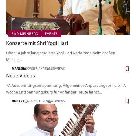
BAD MEINBERG
EVENTS
Konzerte mit Shri Yogi Hari
Über 14 Jahre lang studierte Yogi Hari Nāda Yoga beim großen
Meister…
MANISHA
VOR 7 JAHREN
649 VIEWS
Neue Videos
7A Ausdehnungsentspannung, Allgemeines Anpassungsprinzip - 7.
Woche Entspannungskurs für Anfänger Heute lernst…
OMKARA
VOR 10 JAHREN
403 VIEWS