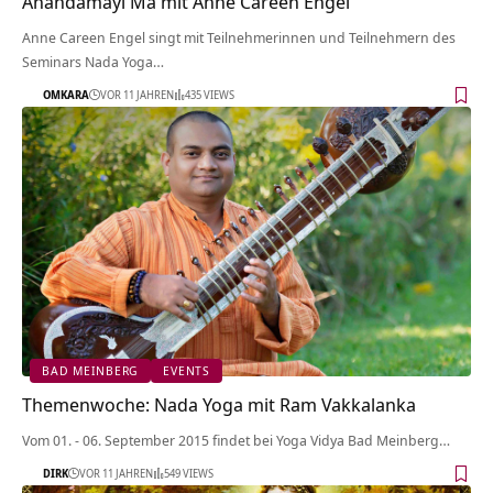
Anandamayi Ma mit Anne Careen Engel
Anne Careen Engel singt mit Teilnehmerinnen und Teilnehmern des
Seminars Nada Yoga…
OMKARA
VOR 11 JAHREN
435 VIEWS
BAD MEINBERG
EVENTS
Themenwoche: Nada Yoga mit Ram Vakkalanka
Vom 01. - 06. September 2015 findet bei Yoga Vidya Bad Meinberg…
DIRK
VOR 11 JAHREN
549 VIEWS