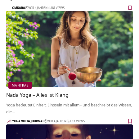
OMKARA
VOR 4 JAHREN
481 VIEWS
MANTRAS
Nada Yoga – Alles ist Klang
Yoga bedeutet Einheit, Einssein mit allem - und beschreibt das Wissen,
die…
YOGA VIDYA JOURNAL
VOR 4 JAHREN
1.1K VIEWS