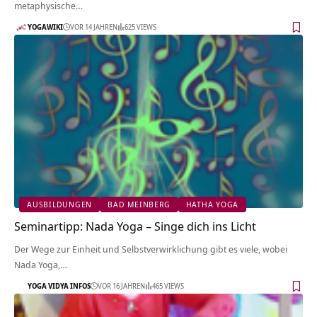
metaphysische…
YOGAWIKI
VOR 14 JAHREN
625 VIEWS
AUSBILDUNGEN
BAD MEINBERG
HATHA YOGA
Seminartipp: Nada Yoga – Singe dich ins Licht
Der Wege zur Einheit und Selbstverwirklichung gibt es viele, wobei
Nada Yoga,…
YOGA VIDYA INFOS
VOR 16 JAHREN
465 VIEWS