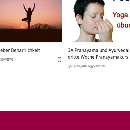
eber Beharrlichkeit
3A Pranayama und Ayurveda:
dritte Woche Pranayamakurs 
556 VIEWS
VOR 10 JAHREN
560 VIEWS