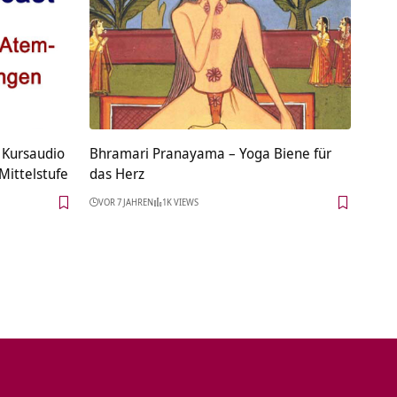
 Kursaudio
Bhramari Pranayama – Yoga Biene für
Mittelstufe
das Herz
VOR 7 JAHREN
1K VIEWS