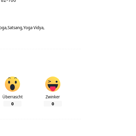
e 82-100
oga
Satsang
Yoga Vidya
Überrascht
Zwinker
0
0