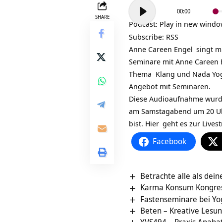
Audio-
00:00
Player
SHARE
Podcast:
Play in new wind
Subscribe:
RSS
Anne Careen Engel
singt m
Seminare mit Anne Careen E
Thema Klang und Nada Yog
Angebot mit Seminaren.
Diese Audioaufnahme wurd
am Samstagabend um 20 Uh
bist.
Hier
geht es zur Lives
Facebook
Betrachte alle als dein
Karma Konsum Kongres
Fastenseminare bei Yo
Beten – Kreative Lesu