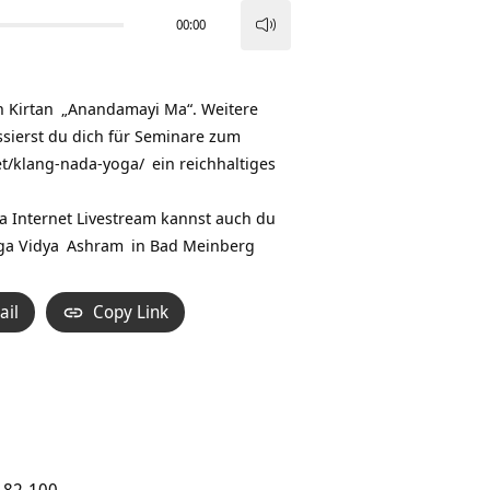
00:00
Pfeiltasten
Hoch/Runter
benutzen,
n
Kirtan
„Anandamayi Ma“. Weitere
um
sssierst du dich für Seminare zum
die
et/klang-nada-yoga/
ein reichhaltiges
Lautstärke
zu
Internet Livestream kannst auch du
regeln.
ga Vidya
Ashram
in
Bad Meinberg
ail
Copy Link