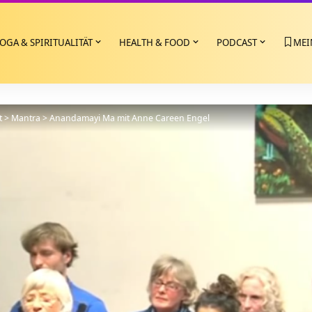
OGA & SPIRITUALITÄT
HEALTH & FOOD
PODCAST
MEI
t
>
Mantra
>
Anandamayi Ma mit Anne Careen Engel