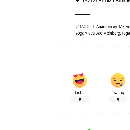
YVS494 – Praxis Anaha
TAGGED:
Anandamayi Ma
An
Yoga Vidya Bad Meinberg
Yoga
Liebe
Traurig
0
0