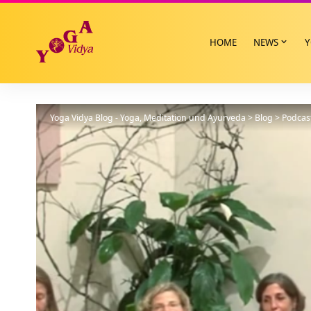
HOME
NEWS
Y
Yoga Vidya Blog - Yoga, Meditation und Ayurveda
>
Blog
>
Podcas