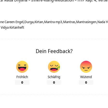
ta Nada Dhyana – Innere-Klang-Meditation – HYP Kap. 4, Vers
ne Careen Engel
Durga
Kirtan
Mantra mp3
Mantras
Mantrasingen
Nada Y
 Vidya Kirtanheft
Dein Feedback?
Fröhlich
Schläfrig
Wütend
0
0
0