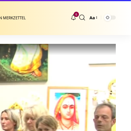
6
Aa
N MERKZETTEL
Größenänderung