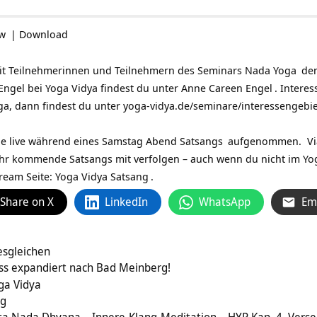
ow
|
Download
it Teilnehmerinnen und Teilnehmern des Seminars
Nada Yoga
de
ngel bei Yoga Vidya findest du unter
Anne Careen Engel
. Intere
a, dann findest du unter
yoga-vidya.de/seminare/interessengebi
e live während eines
Samstag Abend Satsangs
aufgenommen. Via 
r kommende Satsangs mit verfolgen – auch wenn du nicht im
Yo
tream Seite:
Yoga Vidya Satsang
.
Share on X
LinkedIn
WhatsApp
Em
esgleichen
s expandiert nach Bad Meinberg!
ga Vidya
ng