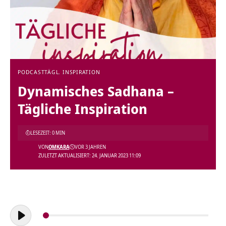
PODCAST
TÄGL. INSPIRATION
Dynamisches Sadhana –
Tägliche Inspiration
LESEZEIT: 0 MIN
VON
OMKARA
VOR 3 JAHREN
ZULETZT AKTUALISIERT: 24. JANUAR 2023 11:09
Audio-
Player