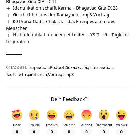
Bhagavad Gita XIV – 24 I
Identifikation schafft Karma – Bhagavad Gita IX 28
Geschichten aus der Ramayana – mp3 Vortrag
09 Prana Nadis Chakras – das Energiesystem des
Menschen
Nichtidentifikation beendet Leiden – YS II. 16 – Tägliche
Inspiration
TAGGED:
Inspiration
Podcast
Sukadev
Tägl. Inspiration
Tägliche Inspirationen
Vorträge mp3
Dein Feedback?
Liebe
Traurig
Fröhlich
Schläfrig
Wütend
Überrascht
Zwinker
0
0
0
0
0
0
0