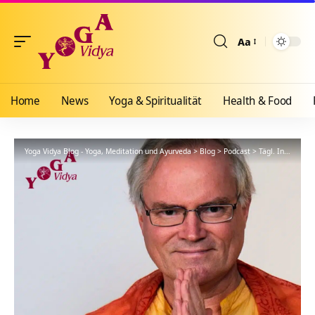
Aa
Größenänderun
Home
News
Yoga & Spiritualität
Health & Food
Yoga Vidya Blog - Yoga, Meditation und Ayurveda
>
Blog
>
Podcast
>
Tägl. Inspiration