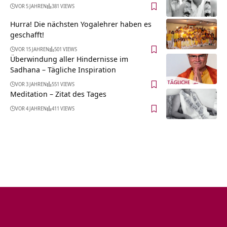
VOR 5 JAHREN
381 VIEWS
Hurra! Die nächsten Yogalehrer haben es
geschafft!
VOR 15 JAHREN
501 VIEWS
Überwindung aller Hindernisse im
Sadhana – Tägliche Inspiration
VOR 3 JAHREN
551 VIEWS
Meditation – Zitat des Tages
VOR 4 JAHREN
411 VIEWS