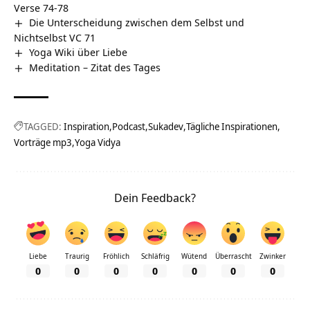
Verse 74-78
Die Unterscheidung zwischen dem Selbst und
Nichtselbst VC 71
Yoga Wiki über Liebe
Meditation – Zitat des Tages
TAGGED:
Inspiration
Podcast
Sukadev
Tägliche Inspirationen
Vorträge mp3
Yoga Vidya
Dein Feedback?
Liebe
Traurig
Fröhlich
Schläfrig
Wütend
Überrascht
Zwinker
0
0
0
0
0
0
0