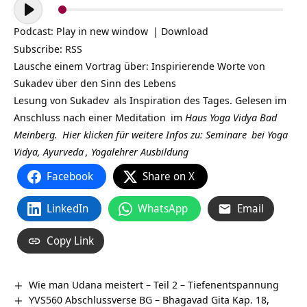
Audio-
Player
Podcast:
Play in new window
|
Download
Subscribe:
RSS
Lausche einem Vortrag über: Inspirierende Worte von
Sukadev über den Sinn des Lebens
Lesung von
Sukadev
als Inspiration des Tages. Gelesen im
Anschluss nach einer
Meditation
im
Haus Yoga Vidya Bad
Meinberg.
Hier klicken für weitere Infos zu:
Seminare
bei
Yoga
Vidya,
Ayurveda
,
Yogalehrer Ausbildung
Facebook
Share on X
LinkedIn
WhatsApp
Email
Copy Link
Wie man Udana meistert – Teil 2 – Tiefenentspannung
YVS560 Abschlussverse BG – Bhagavad Gita Kap. 18,