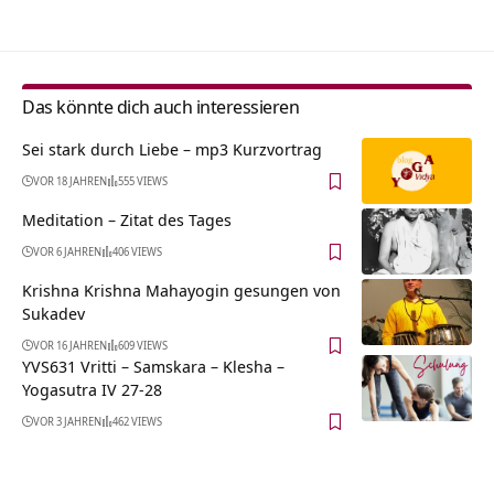
Das könnte dich auch interessieren
Sei stark durch Liebe – mp3 Kurzvortrag
VOR 18 JAHREN
555 VIEWS
Meditation – Zitat des Tages
VOR 6 JAHREN
406 VIEWS
Krishna Krishna Mahayogin gesungen von
Sukadev
VOR 16 JAHREN
609 VIEWS
YVS631 Vritti – Samskara – Klesha –
Yogasutra IV 27-28
VOR 3 JAHREN
462 VIEWS