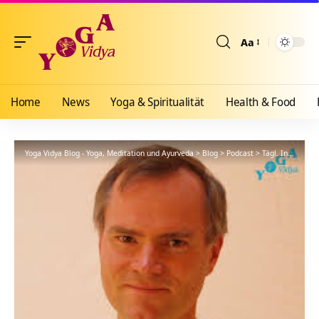
Aa
Größenänderun
Home
News
Yoga & Spiritualität
Health & Food
Yoga Vidya Blog - Yoga, Meditation und Ayurveda
>
Blog
>
Podcast
>
Tägl. Inspiration