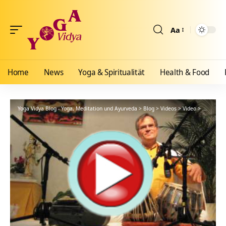
Aa
Größenänderun
Home
News
Yoga & Spiritualität
Health & Food
Yoga Vidya Blog - Yoga, Meditation und Ayurveda
>
Blog
>
Videos
>
Video
>
Die Prakt