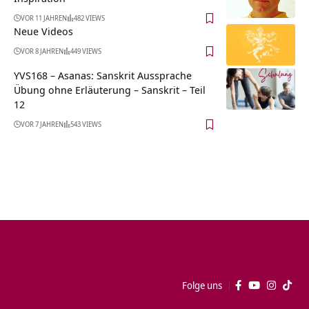
VOR 11 JAHREN
482 VIEWS
Neue Videos
VOR 8 JAHREN
449 VIEWS
YVS168 – Asanas: Sanskrit Aussprache
Übung ohne Erläuterung – Sanskrit – Teil
12
VOR 7 JAHREN
543 VIEWS
Folge uns