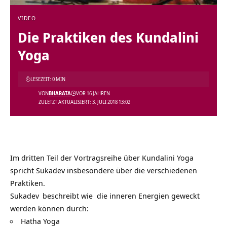
VIDEO
Die Praktiken des Kundalini
Yoga
LESEZEIT: 0 MIN
VON
BHARATA
VOR 16 JAHREN
ZULETZT AKTUALISIERT: 3. JULI 2018 13:02
Im dritten Teil der Vortragsreihe über
Kundalini Yoga
spricht Sukadev insbesondere über die verschiedenen
Praktiken.
Sukadev
beschreibt wie die inneren Energien geweckt
werden können durch:
Hatha Yoga