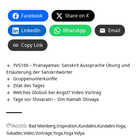
Facebook
Share on X
LinkedIn
WhatsApp
Email
Copy Link
YVS166 – Pranayamas: Sanskrit Aussprache Übung und
Erläuterung der Sanskritwörter
Gruppenunterkünfte
Zitat des Tages
Welches Globuli bei Angst? Video Vortrag
Tage vor Shivaratri – Om Namah Shivaya
TAGGED:
Bad Meinberg
Inspiration
Kundalini
Kundalini Yoga
Sukadev
Video
Vorträge
Yoga
Yoga Vidya