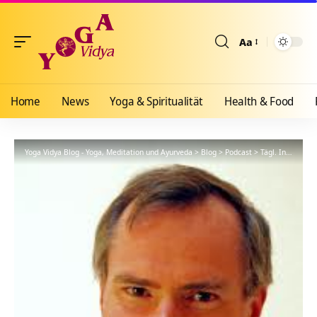
Aa
Größenänderun
Home
News
Yoga & Spiritualität
Health & Food
Yoga Vidya Blog - Yoga, Meditation und Ayurveda
>
Blog
>
Podcast
>
Tägl. Inspiration