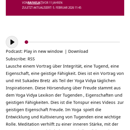
VON
RAFAELA
VOR 11 JAHREN
ZULETZT AKTUALISIERT: 5. FEBRUAR 2026 11:45
Audio-
Player
Podcast:
Play in new window
|
Download
Subscribe:
RSS
Lausche einem Vortrag über Integrität, eine Tugend, eine
Eigenschaft, eine geistige Fähigkeit. Dies ist ein Vortrag von
und mit
Sukadev Bretz
als Teil der
Yoga Vidya täglichen
Inspirationen
. Diese Hörsendung über Freude stammt aus
dem Yoga Vidya Lexikon der
Tugenden
, Eigenschaften und
geistigen Fähigkeiten. Dies ist die Tonspur eines
Videos
zur
geistigen Eigenschaft Freude. Im
Yoga
spielt die
Entwicklung und Kultivierung von Tugenden eine wichtige
Rolle. Meditation verhilft zu einer inneren Stärke, mit der