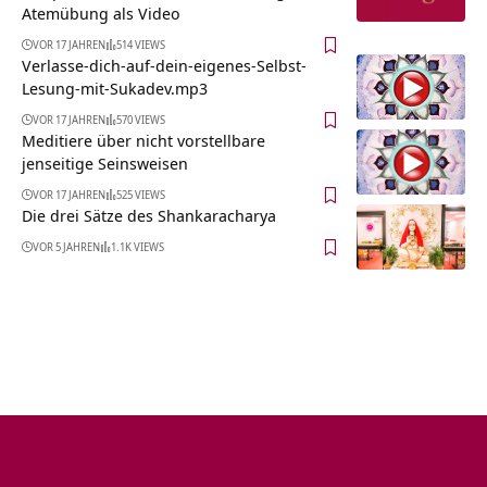
Atemübung als Video
VOR 17 JAHREN
514 VIEWS
Verlasse-dich-auf-dein-eigenes-Selbst-
Lesung-mit-Sukadev.mp3
VOR 17 JAHREN
570 VIEWS
Meditiere über nicht vorstellbare
jenseitige Seinsweisen
VOR 17 JAHREN
525 VIEWS
Die drei Sätze des Shankaracharya
VOR 5 JAHREN
1.1K VIEWS