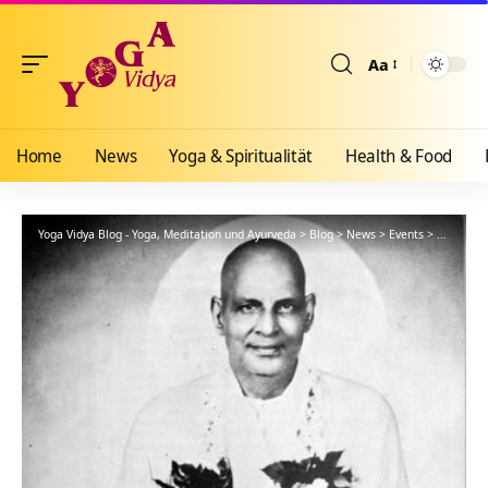
Aa
Größenänderun
Home
News
Yoga & Spiritualität
Health & Food
Yoga Vidya Blog - Yoga, Meditation und Ayurveda
>
Blog
>
News
>
Events
>
Zitat des