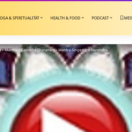
OGA & SPIRITUALITÄT
HEALTH & FOOD
PODCAST
MEI
t
>
Mantra
>
Ganesha Sharanam – Mantra-Singen mit Narendra