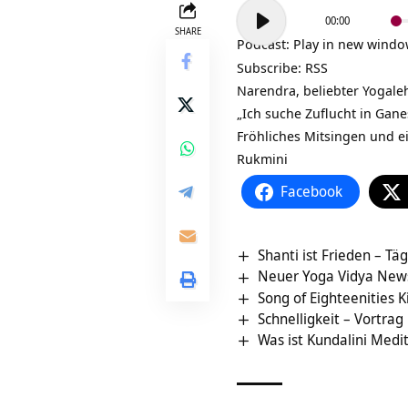
Audio-
00:00
Player
SHARE
Podcast:
Play in new wind
Subscribe:
RSS
Narendra, beliebter
Yogale
„Ich suche Zuflucht in Gane
Fröhliches Mitsingen und e
Rukmini
Facebook
Shanti ist Frieden – Täg
Neuer Yoga Vidya News
Song of Eighteenities K
Schnelligkeit – Vortra
Was ist Kundalini Medi