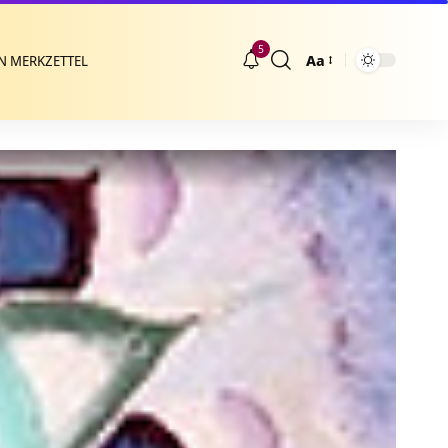
5
Aa
N MERKZETTEL
Größenänderung