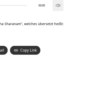
00:00
Pfeiltasten
Hoch/Runter
benutzen,
sha Sharanam“, welches übersetzt heißt:
um
die
Lautstärke
zu
ail
Copy Link
regeln.