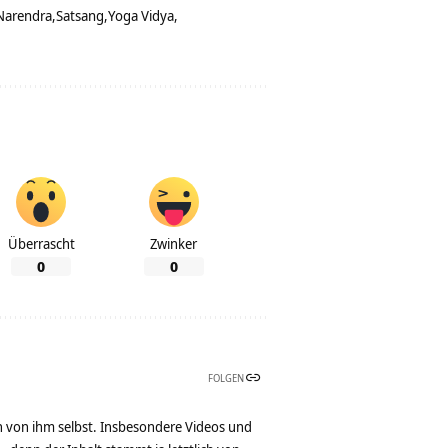
Narendra
Satsang
Yoga Vidya
Überrascht
Zwinker
0
0
FOLGEN
n von ihm selbst. Insbesondere Videos und