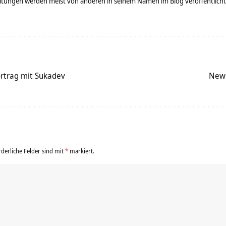
tungen werden meist von anderen in seinem Namen im Blog veröffentlicht - 
ortrag mit Sukadev
News
rderliche Felder sind mit
*
markiert.