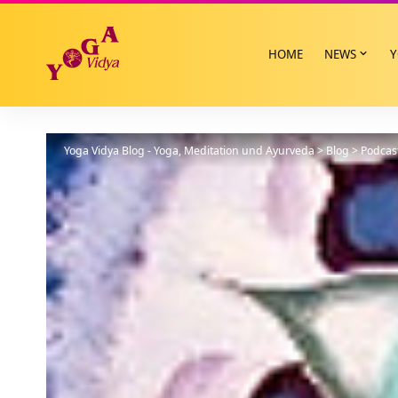
HOME
NEWS
Y
Yoga Vidya Blog - Yoga, Meditation und Ayurveda
>
Blog
>
Podcas