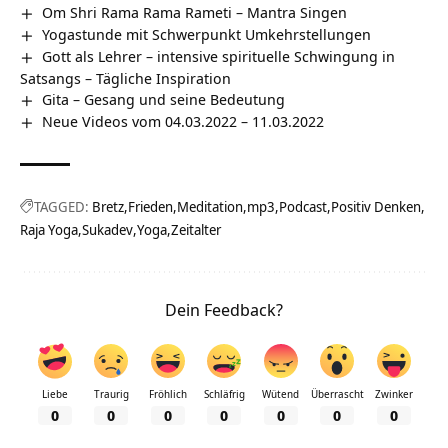
Om Shri Rama Rama Rameti – Mantra Singen
Yogastunde mit Schwerpunkt Umkehrstellungen
Gott als Lehrer – intensive spirituelle Schwingung in
Satsangs – Tägliche Inspiration
Gita – Gesang und seine Bedeutung
Neue Videos vom 04.03.2022 – 11.03.2022
TAGGED:
Bretz
Frieden
Meditation
mp3
Podcast
Positiv Denken
Raja Yoga
Sukadev
Yoga
Zeitalter
Dein Feedback?
Liebe
Traurig
Fröhlich
Schläfrig
Wütend
Überrascht
Zwinker
0
0
0
0
0
0
0