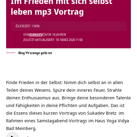
Im Frieden mit sich selbst
leben mp3 Vortrag
LESEZEIT: 1 MIN
VON
SUKADEV
VOR 18 JAHREN
ZULETZT AKTUALISIERT: 18. MÄRZ 2026 11:06
Blog YV orange gelb rot
Finde Frieden in der Selbst: Nimm dich selbst an in allen
Teilen deines Wesens. Spüre dein inneres Feuer. Strahle
deinen Enthusiasmus aus. Bringe deine besonderen Talente
und Fähigkeiten in deine Pflichten und Aufgaben. Das ist
die Essens dieses kurzen Vortrags von
Sukadev Bretz
im
Rahmen eines Samstagabend-Vortrags im Haus Yoga Vidya
Bad Meinberg.
Audio-