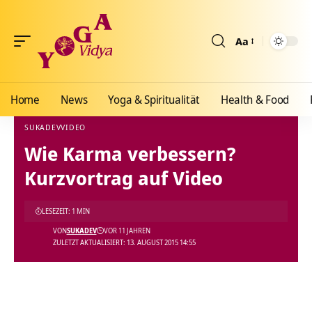
Aa
Größenänderun
Home
News
Yoga & Spiritualität
Health & Food
SUKADEV
VIDEO
Wie Karma verbessern?
Yoga Vidya Blog - Yoga, Meditation und Ayurveda
>
Blog
>
Videos
>
Video
>
Wie Karma
Kurzvortrag auf Video
LESEZEIT: 1 MIN
VON
SUKADEV
VOR 11 JAHREN
ZULETZT AKTUALISIERT: 13. AUGUST 2015 14:55