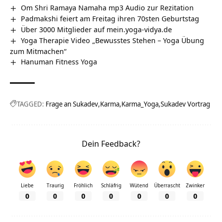
Om Shri Ramaya Namaha mp3 Audio zur Rezitation
Padmakshi feiert am Freitag ihren 70sten Geburtstag
Über 3000 Mitglieder auf mein.yoga-vidya.de
Yoga Therapie Video „Bewusstes Stehen – Yoga Übung
zum Mitmachen“
Hanuman Fitness Yoga
TAGGED:
Frage an Sukadev
Karma
Karma_Yoga
Sukadev Vortrag
Dein Feedback?
Liebe
Traurig
Fröhlich
Schläfrig
Wütend
Überrascht
Zwinker
0
0
0
0
0
0
0