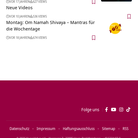
VOR 17 JAHREN
627 VIEWS
Neue Videos
VOR 10 JAHREN
536 VIEWS
Montag: Om Namah Shivaya – Mantras für
die Wochentage
VOR 18 JAHREN
674 VIEWS
Folge uns
Datenschutz
Impressum
Haftungsausschluss
Sitemap
RSS