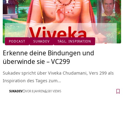
PODCAST
SUKADEV
TÄGL. INSPIRATION
Erkenne deine Bindungen und
überwinde sie – VC299
Sukadev spricht über Viveka Chudamani, Vers 299 als
Inspiration des Tages zum…
SUKADEV
VOR 8 JAHREN
581 VIEWS