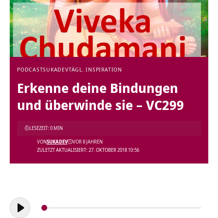
PODCAST
SUKADEV
TÄGL. INSPIRATION
Erkenne deine Bindungen
und überwinde sie – VC299
LESEZEIT: 0 MIN
VON
SUKADEV
VOR 8 JAHREN
ZULETZT AKTUALISIERT: 27. OKTOBER 2018 10:56
Audio-
Player