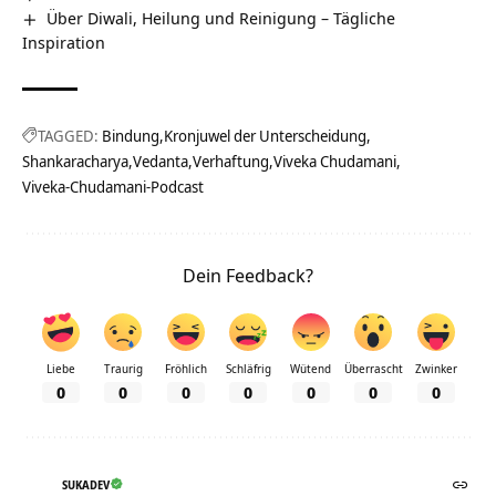
Über Diwali, Heilung und Reinigung – Tägliche
Inspiration
TAGGED:
Bindung
Kronjuwel der Unterscheidung
Shankaracharya
Vedanta
Verhaftung
Viveka Chudamani
Viveka-Chudamani-Podcast
Dein Feedback?
Liebe
Traurig
Fröhlich
Schläfrig
Wütend
Überrascht
Zwinker
0
0
0
0
0
0
0
SUKADEV