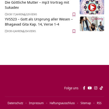
Die Göttliche Mutter – mp3 Vortrag mit
Sukadev
VOR 17 JAHREN
529 VIEWS
YVS523 – Gott als Ursprung aller Wesen –
Bhagavad Gita Kap. 14, Verse 1-4
VOR 4 JAHREN
554 VIEWS
Folge uns
Datenschutz
Impressum
Haftungsausschluss
Sitemap
RSS