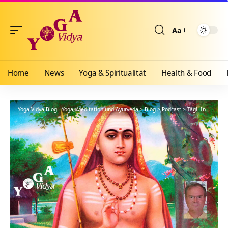
Aa
Größenänderun
Home
News
Yoga & Spiritualität
Health & Food
Yoga Vidya Blog - Yoga, Meditation und Ayurveda
>
Blog
>
Podcast
>
Tägl. Inspiration