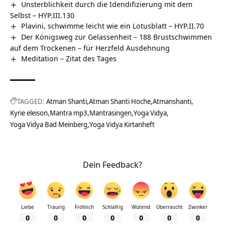
Unsterblichkeit durch die Idendifizierung mit dem
Selbst – HYP.III.130
Plavini, schwimme leicht wie ein Lotusblatt – HYP.II.70
Der Königsweg zur Gelassenheit – 188 Brustschwimmen
auf dem Trockenen – für Herzfeld Ausdehnung
Meditation – Zitat des Tages
TAGGED:
Atman Shanti
Atman Shanti Hoche
Atmanshanti
Kyrie eleison
Mantra mp3
Mantrasingen
Yoga Vidya
Yoga Vidya Bad Meinberg
Yoga Vidya Kirtanheft
Dein Feedback?
Liebe
Traurig
Fröhlich
Schläfrig
Wütend
Überrascht
Zwinker
0
0
0
0
0
0
0