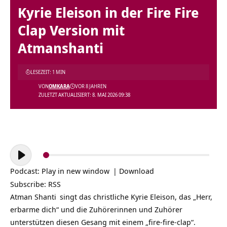
Kyrie Eleison in der Fire Fire
Clap Version mit
Atmanshanti
LESEZEIT: 1 MIN
VON
OMKARA
VOR 8 JAHREN
ZULETZT AKTUALISIERT: 8. MAI 2026 09:38
Audio-
Player
Podcast:
Play in new window
|
Download
Subscribe:
RSS
Atman Shanti
singt das christliche Kyrie Eleison, das „Herr,
erbarme dich“ und die Zuhörerinnen und Zuhörer
unterstützen diesen Gesang mit einem „fire-fire-clap“.