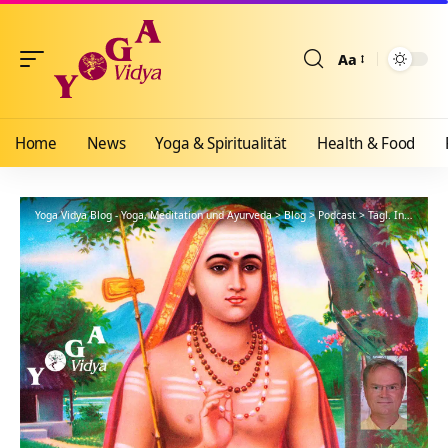
Aa
Größenänderun
Home
News
Yoga & Spiritualität
Health & Food
Yoga Vidya Blog - Yoga, Meditation und Ayurveda
>
Blog
>
Podcast
>
Tägl. Inspiration