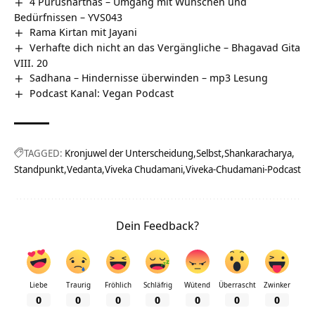
4 Purusharthas – Umgang mit Wünschen und
Bedürfnissen – YVS043
Rama Kirtan mit Jayani
Verhafte dich nicht an das Vergängliche – Bhagavad Gita
VIII. 20
Sadhana – Hindernisse überwinden – mp3 Lesung
Podcast Kanal: Vegan Podcast
TAGGED:
Kronjuwel der Unterscheidung
Selbst
Shankaracharya
Standpunkt
Vedanta
Viveka Chudamani
Viveka-Chudamani-Podcast
Dein Feedback?
Liebe
Traurig
Fröhlich
Schläfrig
Wütend
Überrascht
Zwinker
0
0
0
0
0
0
0