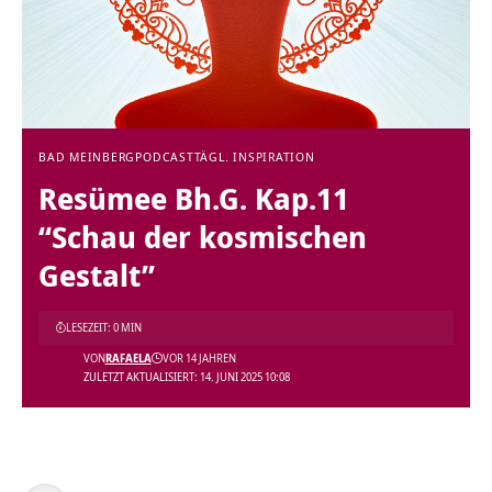
BAD MEINBERG
PODCAST
TÄGL. INSPIRATION
Resümee Bh.G. Kap.11
“Schau der kosmischen
Gestalt”
LESEZEIT: 0 MIN
VON
RAFAELA
VOR 14 JAHREN
ZULETZT AKTUALISIERT: 14. JUNI 2025 10:08