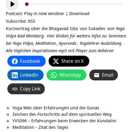
Audio-
Player
Podcast:
Play in new window
|
Download
Subscribe:
RSS
Kurzvortrag über die
Bhagavad Gita
von
Sukadev
von
Yoga
Vidya Bad Meinberg.
Hier klicken für weitere Infos zu:
Seminare
bei Yoga Vidya,
Meditation
,
Ayurveda
,
Yogalehrer Ausbildung
.
Alle täglichen Inspirationen mp3 mit Player zum Anhören
Facebook
Share on X
LinkedIn
WhatsApp
Email
Copy Link
Yoga Wiki über Erfahrungen und die Gunas
Zeichen des Fortschritts auf dem spirituellen Weg
YVS096 – Erfahrungen beim Erwecken der Kundalini
Meditation – Zitat des Tages