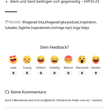
Atem und Geist bedingen sich gegenseitig – HYP.IV.23
TAGGED:
Bhagavad Gita
bhagavad-gita-podcast
Inspiration
Sukadev
Tägliche Inspirationen
Vorträge mp3
Yoga Vidya
Dein Feedback?
Liebe
Traurig
Fröhlich
Schläfrig
Wütend
Überrascht
Zwinker
0
0
0
0
0
0
0
Keine Kommentare
Deine E-Mail-Adresse wird nicht veröffentlicht.
Erforderliche Felder sind mit
*
markiert.