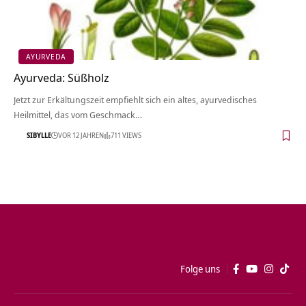
AYURVEDA
Ayurveda: Süßholz
Jetzt zur Erkältungszeit empfiehlt sich ein altes, ayurvedisches
Heilmittel, das vom Geschmack…
SIBYLLE
VOR 12 JAHREN
711 VIEWS
Folge uns