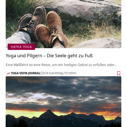
HATHA YOGA
Yoga und Pilgern – Die Seele geht zu Fuß
Eine Wallfahrt ist eine Reise, um ein heiliges Gebot zu erfüllen oder…
YOGA VIDYA JOURNAL
VOR 8 JAHREN
776 VIEWS