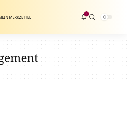
5
MEIN MERKZETTEL
agement