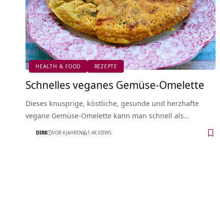
HEALTH & FOOD
REZEPTE
Schnelles veganes Gemüse-Omelette
Dieses knusprige, köstliche, gesunde und herzhafte
vegane Gemüse-Omelette kann man schnell als…
DIRK
VOR 4 JAHREN
1.4K VIEWS