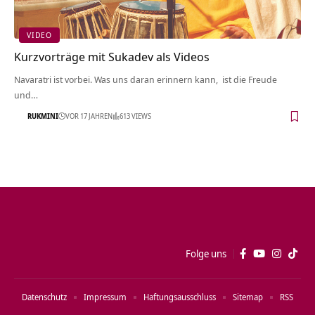
VIDEO
Kurzvorträge mit Sukadev als Videos
Navaratri ist vorbei. Was uns daran erinnern kann, ist die Freude
und…
RUKMINI
VOR 17 JAHREN
613 VIEWS
Folge uns
Datenschutz
Impressum
Haftungsausschluss
Sitemap
RSS