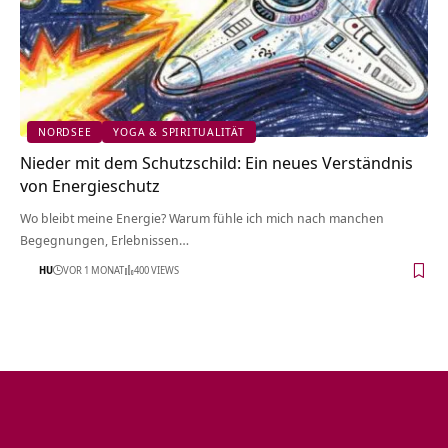
NORDSEE
YOGA & SPIRITUALITÄT
Nieder mit dem Schutzschild: Ein neues Verständnis
von Energieschutz
Wo bleibt meine Energie? Warum fühle ich mich nach manchen
Begegnungen, Erlebnissen…
HU
VOR 1 MONAT
400 VIEWS