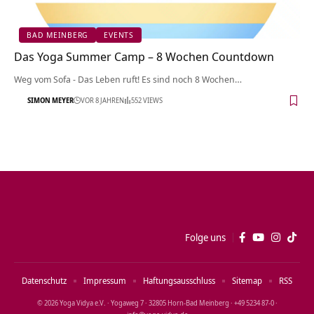
BAD MEINBERG
EVENTS
Das Yoga Summer Camp – 8 Wochen Countdown
Weg vom Sofa - Das Leben ruft! Es sind noch 8 Wochen…
SIMON MEYER
VOR 8 JAHREN
552 VIEWS
Folge uns
Datenschutz
Impressum
Haftungsausschluss
Sitemap
RSS
© 2026 Yoga Vidya e.V. · Yogaweg 7 · 32805 Horn‑Bad Meinberg · +49 5234 87‑0 ·