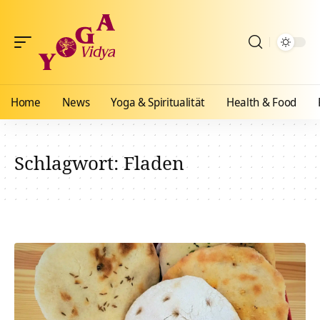
Home
News
Yoga & Spiritualität
Health & Food
Schlagwort:
Fladen