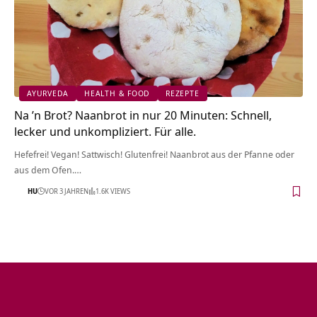
AYURVEDA
HEALTH & FOOD
REZEPTE
Na ’n Brot? Naanbrot in nur 20 Minuten: Schnell,
lecker und unkompliziert. Für alle.
Hefefrei! Vegan! Sattwisch! Glutenfrei! Naanbrot aus der Pfanne oder
aus dem Ofen.…
HU
VOR 3 JAHREN
1.6K VIEWS