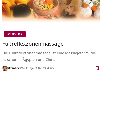
AYURVEDA
Fußreflexzonenmassage
Die Fußreflexzonenmassage ist eine Massageform, die
es schon in Ägypten und China…
SATYADEVI
VOR 13 JAHREN
704 VIEWS