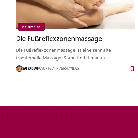
AYURVEDA
Die Fußreflexzonenmassage
Die Fußreflexzonenmassage ist eine sehr alte
traditionelle Massage. Somit findet man in…
SATYADEVI
VOR 16 JAHREN
517 VIEWS