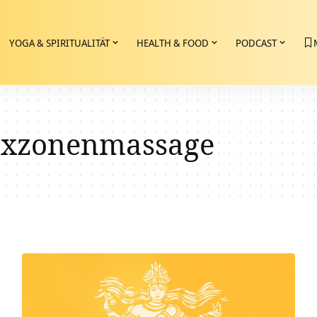
YOGA & SPIRITUALITÄT
HEALTH & FOOD
PODCAST
exzonenmassage