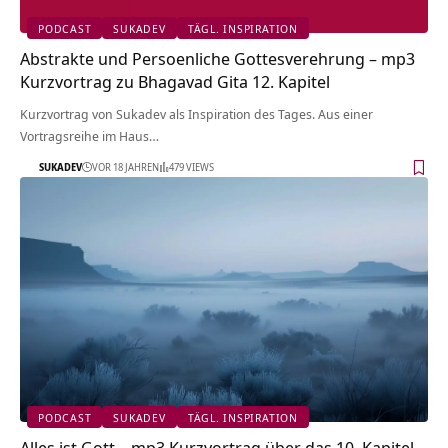
PODCAST
SUKADEV
TÄGL. INSPIRATION
Abstrakte und Persoenliche Gottesverehrung – mp3
Kurzvortrag zu Bhagavad Gita 12. Kapitel
Kurzvortrag von Sukadev als Inspiration des Tages. Aus einer
Vortragsreihe im Haus…
SUKADEV
VOR 18 JAHREN
479 VIEWS
PODCAST
SUKADEV
TÄGL. INSPIRATION
Alles ist Gott – mp3 Kurzvortrag über das 10. Kapitel