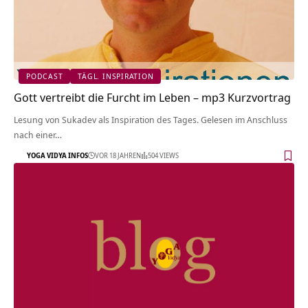
PODCAST
TÄGL. INSPIRATION
Gott vertreibt die Furcht im Leben – mp3 Kurzvortrag
Lesung von Sukadev als Inspiration des Tages. Gelesen im Anschluss
nach einer…
YOGA VIDYA INFOS
VOR 18 JAHREN
504 VIEWS