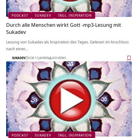
PODCAST
SUKADEV
TÄGL. INSPIRATION
Durch alle Menschen wirkt Gott -mp3-Lesung mit
Sukadev
Lesung von Sukadev als Inspiration des Tages. Gelesen im Anschluss
nach einer…
SUKADEV
VOR 17 JAHREN
419 VIEWS
PODCAST
SUKADEV
TÄGL. INSPIRATION