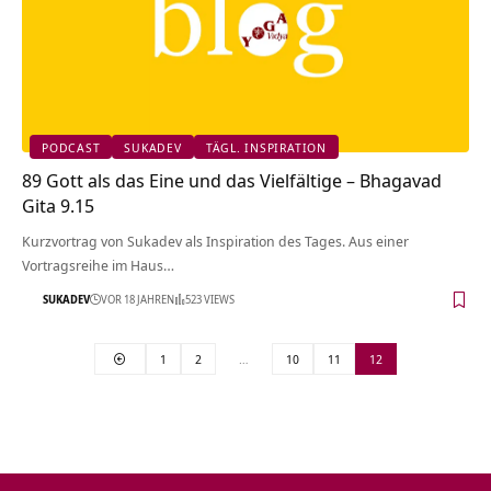
PODCAST
SUKADEV
TÄGL. INSPIRATION
89 Gott als das Eine und das Vielfältige – Bhagavad
Gita 9.15
Kurzvortrag von Sukadev als Inspiration des Tages. Aus einer
Vortragsreihe im Haus…
SUKADEV
VOR 18 JAHREN
523 VIEWS
1
2
…
10
11
12