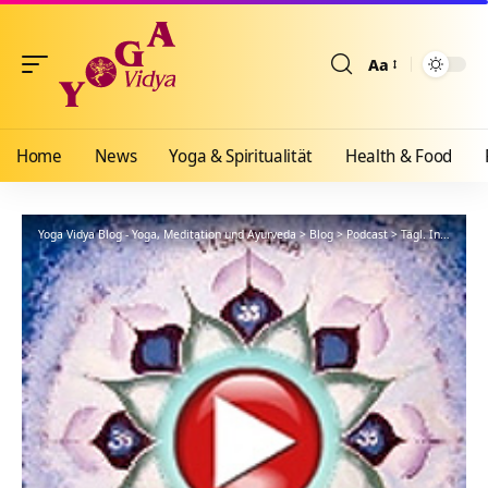
Aa
Größenänderun
Home
News
Yoga & Spiritualität
Health & Food
Yoga Vidya Blog - Yoga, Meditation und Ayurveda
>
Blog
>
Podcast
>
Tägl. Inspiration