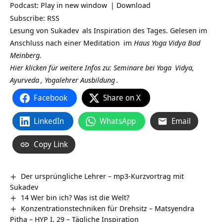
Podcast:
Play in new window
|
Download
Subscribe:
RSS
Lesung von
Sukadev
als Inspiration des Tages. Gelesen im
Anschluss nach einer
Meditation
im
Haus Yoga Vidya Bad
Meinberg.
Hier klicken für weitere Infos zu: Seminare bei
Yoga
Vidya,
Ayurveda
,
Yogalehrer Ausbildung
.
Facebook
Share on X
LinkedIn
WhatsApp
Email
Copy Link
Der ursprüngliche Lehrer – mp3-Kurzvortrag mit
Sukadev
14 Wer bin ich? Was ist die Welt?
Konzentrationstechniken für Drehsitz – Matsyendra
Pitha – HYP I. 29 – Tägliche Inspiration