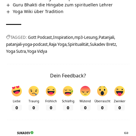
Guru Bhakti die Hingabe zum spirituellen Lehrer
Yoga Wiki über Tradition
TAGGED:
Gott Podcast
Inspiration
mp3-Lesung
Patanjali
patanjali-yoga-podcast
Raja Yoga
Spiritualität
Sukadev Bretz
Yoga Sutra
Yoga Vidya
Dein Feedback?
Liebe
Traurig
Fröhlich
Schläfrig
Wütend
Überrascht
Zwinker
0
0
0
0
0
0
0
SUKADEV