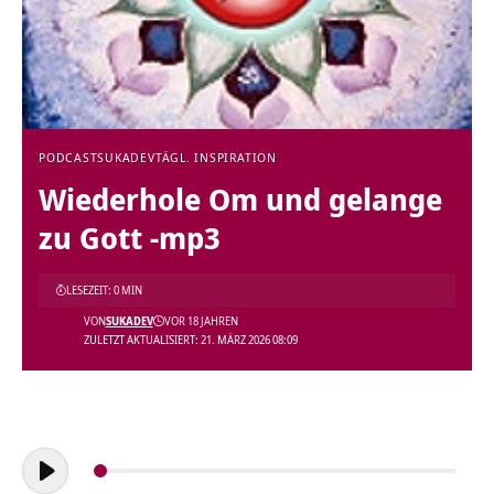
PODCAST
SUKADEV
TÄGL. INSPIRATION
Wiederhole Om und gelange
zu Gott -mp3
LESEZEIT: 0 MIN
VON
SUKADEV
VOR 18 JAHREN
ZULETZT AKTUALISIERT: 21. MÄRZ 2026 08:09
Audio-
Player