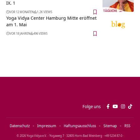
IX. 1
VOR 12 MONATEN
1.2K VIEWS
Yoga Vidya Center Hamburg Mitte eröffnet
am 1. Mai
VOR 18 JAHREN
496 VIEWS
Folge uns
Datenschutz
Impressum
Haftungsausschluss
Sitemap
RSS
© 2026 Yoga Vidya e.V. · Yogaweg 7 · 32805 Horn‑Bad Meinberg · +49 5234 87‑0 ·