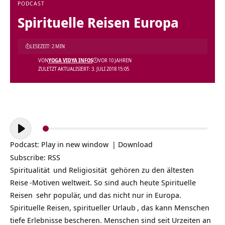
PODCAST
Spirituelle Reisen Europa
LESEZEIT: 2 MIN
VON
YOGA VIDYA INFOS
VOR 10 JAHREN
ZULETZT AKTUALISIERT: 3. JULI 2018 15:05
Audio-
Player
Podcast:
Play in new window
|
Download
Subscribe:
RSS
Spiritualität
und
Religiosität
gehören zu den ältesten
Reise
-Motiven weltweit. So sind auch heute
Spirituelle
Reisen
sehr populär, und das nicht nur in Europa.
Spirituelle Reisen, spiritueller
Urlaub
, das kann Menschen
tiefe Erlebnisse bescheren. Menschen sind seit Urzeiten an