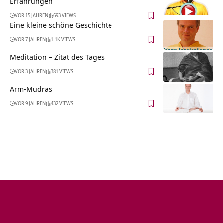
Erfahrungen
VOR 15 JAHREN
693 VIEWS
Eine kleine schöne Geschichte
VOR 7 JAHREN
1.1K VIEWS
Meditation – Zitat des Tages
VOR 3 JAHREN
381 VIEWS
Arm-Mudras
VOR 9 JAHREN
432 VIEWS