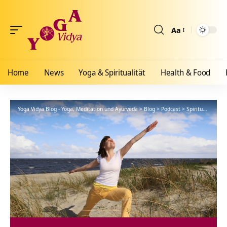
Aa
Größenänderun
Home
News
Yoga & Spiritualität
Health & Food
Yoga Vidya Blog - Yoga, Meditation und Ayurveda
>
Blog
>
Podcast
>
Spirituelle Reisen Europa