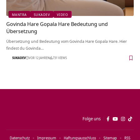
MANTRA
SUKADEV
VIDEO
Govinda Hare Gopala Hare Bedeutung und
Übersetzung
Übersetzung und Bedeutung vom Govinda Hare Gopala Hare. Hier
findest du Govinda…
SUKADEV
VOR 12 JAHREN
731 VIEWS
Folge uns
Datenschutz
Impressum
Haftungsausschluss
Sitemap
RSS