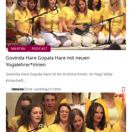
MANTRA
PODCAST
Govinda Hare Gopala Hare mit neuen
Yogalehrer*innen
Govinda Hare Gopala Hare ist ein Krishna Kirtan, im Yoga Vidya
Kirtanheft…
OMKARA
VOR 7 JAHREN
577 VIEWS