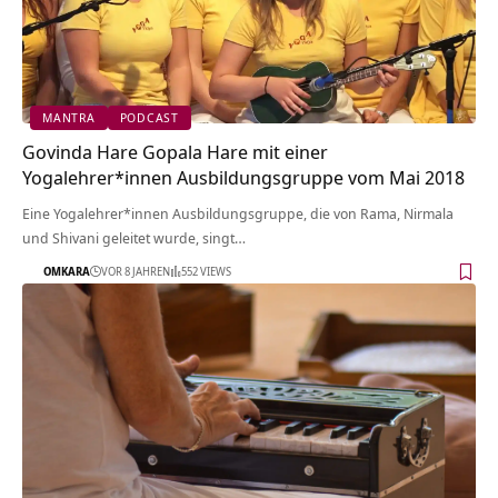
MANTRA
PODCAST
Govinda Hare Gopala Hare mit einer
Yogalehrer*innen Ausbildungsgruppe vom Mai 2018
Eine Yogalehrer*innen Ausbildungsgruppe, die von Rama, Nirmala
und Shivani geleitet wurde, singt…
OMKARA
VOR 8 JAHREN
552 VIEWS