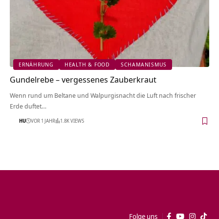
ERNÄHRUNG
HEALTH & FOOD
SCHAMANISMUS
Gundelrebe – vergessenes Zauberkraut
Wenn rund um Beltane und Walpurgisnacht die Luft nach frischer
Erde duftet…
HU
VOR 1 JAHR
1.8K VIEWS
Folge uns