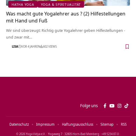
HATHA YOGA
YOGA & SPIRITUALITÄT
Was macht gute Yogalehrer aus ? (2) Hilfestellungen
mit Hand und Fuß
Wir sind überzeugt: Richtig gute Yogalehrer geben Hilfestellungen -
und zwar mit…
LISA
VOR 4 JAHREN
602 VIEWS
Folge uns
Datenschutz
Impressum
Haftungsausschluss
Sitemap
RSS
© 2026 Yoga Vidya e.V. · Yogaweg 7 · 32805 Horn‑Bad Meinberg · +49 5234 87‑0 ·