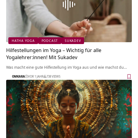
HATHA YOGA
PODCAST
SUKADEV
Hilfestellungen im Yoga – Wichtig für alle
Yogalehrer:innen! Mit Sukadev
Was macht eine gute Hilfestellung im Yoga aus und wie machst du…
OMKARA
VOR 1 JAHR
738 VIEWS