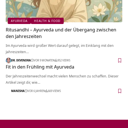
AYURVEDA
HEALTH & FOOD
Ritusandhi – Ayurveda und der Übergang zwischen
den Jahreszeiten
Im Ayurveda wird großer Wert darauf gelegt, im Einklang mit den
Jahreszeiten…
DR. DEVENDRA
VOR 9 MONATEN
952 VIEWS
Fit in den Frühling mit Ayurveda
Der Jahreszeitenwechsel macht vielen Menschen zu schaffen. Dieser
Artikel zeigt dir, wie…
MANISHA
VOR 6 JAHREN
669 VIEWS